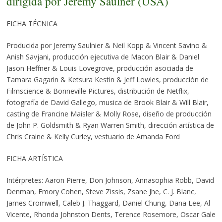
dirigida por Jeremy Saulner (USA)
FICHA TÉCNICA
Producida por Jeremy Saulnier & Neil Kopp & Vincent Savino &
Anish Savjani, producción ejecutiva de Macon Blair & Daniel
Jason Heffner & Louis Lovegrove, producción asociada de
Tamara Gagarin & Ketsura Kestin & Jeff Lowles, producción de
Filmscience & Bonneville Pictures, distribución de Netflix,
fotografía de David Gallego, musica de Brook Blair & Will Blair,
casting de Francine Maisler & Molly Rose, diseño de producción
de John P. Goldsmith & Ryan Warren Smith, dirección artística de
Chris Craine & Kelly Curley, vestuario de Amanda Ford
FICHA ARTÍSTICA
Intérpretes: Aaron Pierre, Don Johnson, Annasophia Robb, David
Denman, Emory Cohen, Steve Zissis, Zsane Jhe, C. J. Blanc,
James Cromwell, Caleb J. Thaggard, Daniel Chung, Dana Lee, Al
Vicente, Rhonda Johnston Dents, Terence Rosemore, Oscar Gale