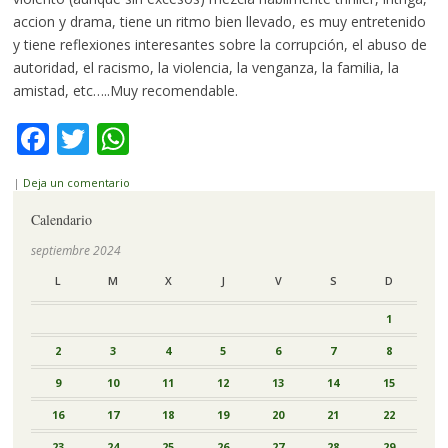
accion y drama, tiene un ritmo bien llevado, es muy entretenido
y tiene reflexiones interesantes sobre la corrupción, el abuso de
autoridad, el racismo, la violencia, la venganza, la familia, la
amistad, etc…..Muy recomendable.
Facebook
Twitter
WhatsApp
|
Deja un comentario
Calendario
septiembre 2024
L
M
X
J
V
S
D
1
2
3
4
5
6
7
8
9
10
11
12
13
14
15
16
17
18
19
20
21
22
23
24
25
26
27
28
29