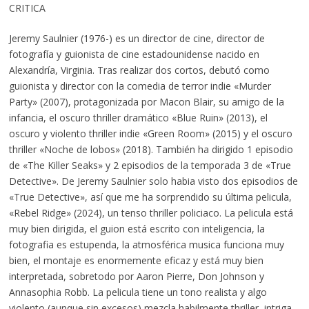
CRITICA
Jeremy Saulnier (1976-) es un director de cine, director de
fotografía y guionista de cine estadounidense nacido en
Alexandría, Virginia. Tras realizar dos cortos, debutó como
guionista y director con la comedia de terror indie «Murder
Party» (2007), protagonizada por Macon Blair, su amigo de la
infancia, el oscuro thriller dramático «Blue Ruin» (2013), el
oscuro y violento thriller indie «Green Room» (2015) y el oscuro
thriller «Noche de lobos» (2018). También ha dirigido 1 episodio
de «The Killer Seaks» y 2 episodios de la temporada 3 de «True
Detective». De Jeremy Saulnier solo habia visto dos episodios de
«True Detective», así que me ha sorprendido su última pelicula,
«Rebel Ridge» (2024), un tenso thriller policiaco. La pelicula está
muy bien dirigida, el guion está escrito con inteligencia, la
fotografia es estupenda, la atmosférica musica funciona muy
bien, el montaje es enormemente eficaz y está muy bien
interpretada, sobretodo por Aaron Pierre, Don Johnson y
Annasophia Robb. La pelicula tiene un tono realista y algo
violento (aunque sin excesos) mezcla habilmente thriller, intriga,