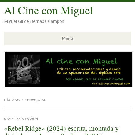
Al Cine con Miguel
Miguel Gil de Bernabé Campos
Menú
Saltar
al
contenido.
DÍA:
6 SEPTIEMBRE, 2024
6 SEPTIEMBRE, 2024
«Rebel Ridge» (2024) escrita, montada y