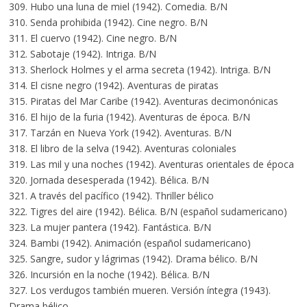
309. Hubo una luna de miel (1942). Comedia. B/N
310. Senda prohibida (1942). Cine negro. B/N
311. El cuervo (1942). Cine negro. B/N
312. Sabotaje (1942). Intriga. B/N
313. Sherlock Holmes y el arma secreta (1942). Intriga. B/N
314. El cisne negro (1942). Aventuras de piratas
315. Piratas del Mar Caribe (1942). Aventuras decimonónicas
316. El hijo de la furia (1942). Aventuras de época. B/N
317. Tarzán en Nueva York (1942). Aventuras. B/N
318. El libro de la selva (1942). Aventuras coloniales
319. Las mil y una noches (1942). Aventuras orientales de época
320. Jornada desesperada (1942). Bélica. B/N
321. A través del pacífico (1942). Thriller bélico
322. Tigres del aire (1942). Bélica. B/N (español sudamericano)
323. La mujer pantera (1942). Fantástica. B/N
324. Bambi (1942). Animación (español sudamericano)
325. Sangre, sudor y lágrimas (1942). Drama bélico. B/N
326. Incursión en la noche (1942). Bélica. B/N
327. Los verdugos también mueren. Versión íntegra (1943).
Drama bélico