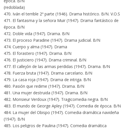
época. B/N
(redoblada)
470. Iván el terrible 2º parte (1946). Drama histórico. B/N. V.O.S
471. El fantasma y la señora Muir (1947). Drama fantástico de
época. B/N
472. Doble vida (1947). Drama. B/N
473. El proceso Paradine (1947). Drama judicial. B/N
474. Cuerpo y alma (1947). Drama
475. El forastero (1947). Drama. B/N
476. El justiciero (1947). Drama criminal. B/N
477. El callejón de las armas perdidas (1947). Drama. B/N
478. Fuerza bruta (1947). Drama carcelario. B/N
479. La casa roja (1947). Drama de intriga. B/N
480. Pasión que redime (1947). Drama. B/N
481. Una mujer destruida (1947). Drama. B/N
482. Monsieur Verdoux (1947). Tragicomedia negra. B/N
483. El mundo de George Apley (1947). Comedia de época. B/N
484. La mujer del Obispo (1947). Comedia dramática navideña
(1947). B/N
485. Los peligros de Paulina (1947). Comedia dramática