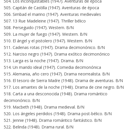
504. Los inconquistables (1947). Aventuras de época
505. Capitán de Castilla (1947). Aventuras de época
506. Simbad el marino (1947). Aventuras medievales
507. 13 Rue Madeleine (1947). Thriller bélico
508. Perseguido (1947). Western. B/N
509. La mujer de fuego (1947). Western. B/N
510. El ángel y el pistolero (1947). Western. B/N
511. Cadenas rotas (1947). Drama decimonónico. B/N
512. Narciso negro (1947). Drama exótico decimonónico
513. Larga es la noche (1947). Drama. B/N
514. Un marido ideal (1947). Comedia decimonónica
515. Alemania, año cero (1947). Drama neorrealista. B/N
516. El tesoro de Sierra Madre (1948). Drama de aventuras. B/N
517. Los amantes de la noche (1948). Drama de cine negro. B/N
518. Carta a una desconocida (1948). Drama romántico
decimonónico. B/N
519. Macbeth (1948). Drama medieval. B/N
520. Los ángeles perdidos (1948). Drama post-bélico. B/N
521. Jennie (1948). Drama romántico fantástico. B/N
522. Belinda (1948). Drama rural. B/N