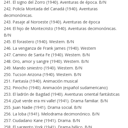
241. El signo del Zorro (1940). Aventuras de época. B/N
242. Policía Montada del Canadá (1940). Aventuras
decimonónicas.
243. Pasaje al Noroeste (1940). Aventuras de época
244. El hijo de Montecristo (1940). Aventuras decimonónicas.
B/N
245. El forastero (1940). Western. B/N
246. La venganza de Frank James (1940). Western
247. Camino de Santa Fe (1940). Western. B/N
248. Oro, amor y sangre (1940). Western. B/N
249. Mando siniestro (1940). Western. B/N
250. Tucson Arizona (1940). Western. B/N
251. Fantasía (1940). Animación musical
252. Pinocho (1940). Animación (español sudamericano)
253. El ladrón de Bagdad (1940). Aventuras oriental fantásticas
254. ¡Qué verde era mi valle! (1941). Drama familiar. B/N
255. Juan Nadie (1941). Drama social. B/N
256. La loba (1941). Melodrama decimonónico. B/N
257. Ciudadano Kane (1941). Drama. B/N
258. El sargento York (1941). Drama bélico. B/N