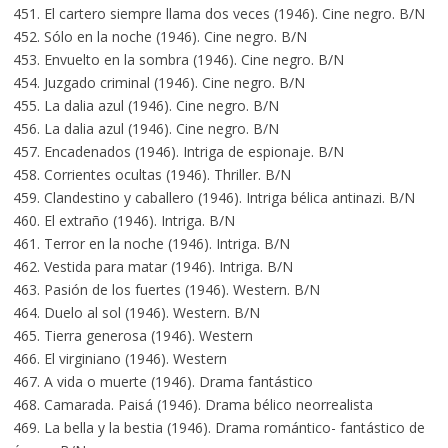
451. El cartero siempre llama dos veces (1946). Cine negro. B/N
452. Sólo en la noche (1946). Cine negro. B/N
453. Envuelto en la sombra (1946). Cine negro. B/N
454. Juzgado criminal (1946). Cine negro. B/N
455. La dalia azul (1946). Cine negro. B/N
456. La dalia azul (1946). Cine negro. B/N
457. Encadenados (1946). Intriga de espionaje. B/N
458. Corrientes ocultas (1946). Thriller. B/N
459. Clandestino y caballero (1946). Intriga bélica antinazi. B/N
460. El extraño (1946). Intriga. B/N
461. Terror en la noche (1946). Intriga. B/N
462. Vestida para matar (1946). Intriga. B/N
463. Pasión de los fuertes (1946). Western. B/N
464. Duelo al sol (1946). Western. B/N
465. Tierra generosa (1946). Western
466. El virginiano (1946). Western
467. A vida o muerte (1946). Drama fantástico
468. Camarada. Paisá (1946). Drama bélico neorrealista
469. La bella y la bestia (1946). Drama romántico- fantástico de