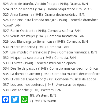
523. Arco de triunfo. Versión íntegra (1948). Drama. B/N
524. Nido de víboras (1948). Drama psiquiátrico B/N. V.O.S
525. Anna Karenina (1948). Drama decimonónico. B/N
526. Una encuesta llamada milagro (1948). Comedia dramática
“coral”. B/N
527. Berlín-Occidente (1948). Comedia satírica. B/N
528. Venus era mujer (1948). Comedia fantástica. B/N
529. Los Blandings ya tienen casa (1948). Comedia. B/N
530. Niñera moderna (1948). Comedia. B/N
531. Ese impulso maravilloso (1948). Comedia romántica. B/N
532. Mi querida secretaria (1948). Comedia. B/N
533. El pirata (1948). Comedia musical de época
534. Desfile de pascua (1948). Comedia musical decimonónica
535. La dama de armiño (1948). Comedia musical decimonónica
536. El vals del Emperador (1948). Comedia musical de época
537. Los tres mosqueteros (1948). Aventuras de época
538. Fort Apache (1948). Western. B/N
539. Río Rojo (1948). Western. B/N
Facebook
Twitter
WhatsApp
540. Tres padrinos (1948). Western