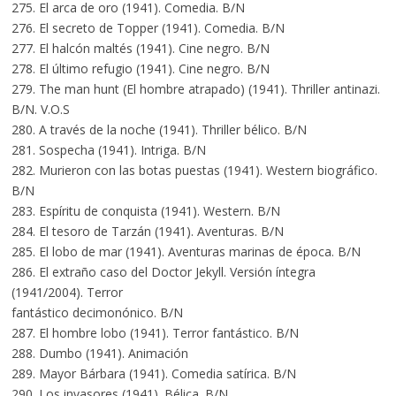
275. El arca de oro (1941). Comedia. B/N
276. El secreto de Topper (1941). Comedia. B/N
277. El halcón maltés (1941). Cine negro. B/N
278. El último refugio (1941). Cine negro. B/N
279. The man hunt (El hombre atrapado) (1941). Thriller antinazi.
B/N. V.O.S
280. A través de la noche (1941). Thriller bélico. B/N
281. Sospecha (1941). Intriga. B/N
282. Murieron con las botas puestas (1941). Western biográfico.
B/N
283. Espíritu de conquista (1941). Western. B/N
284. El tesoro de Tarzán (1941). Aventuras. B/N
285. El lobo de mar (1941). Aventuras marinas de época. B/N
286. El extraño caso del Doctor Jekyll. Versión íntegra
(1941/2004). Terror
fantástico decimonónico. B/N
287. El hombre lobo (1941). Terror fantástico. B/N
288. Dumbo (1941). Animación
289. Mayor Bárbara (1941). Comedia satírica. B/N
290. Los invasores (1941). Bélica. B/N