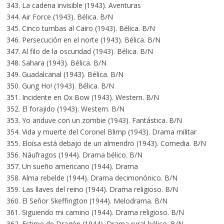
343. La cadena invisible (1943). Aventuras
344. Air Force (1943). Bélica. B/N
345. Cinco tumbas al Cairo (1943). Bélica. B/N
346. Persecución en el norte (1943). Bélica. B/N
347. Al filo de la oscuridad (1943). Bélica. B/N
348. Sahara (1943). Bélica. B/N
349. Guadalcanal (1943). Bélica. B/N
350. Gung Ho! (1943). Bélica. B/N
351. Incidente en Ox Bow (1943). Western. B/N
352. El forajido (1943). Western. B/N
353. Yo anduve con un zombie (1943). Fantástica. B/N
354. Vida y muerte del Coronel Blimp (1943). Drama militar
355. Eloísa está debajo de un almendro (1943). Comedia. B/N
356. Náufragos (1944). Drama bélico. B/N
357. Un sueño americano (1944). Drama
358. Alma rebelde (1944). Drama decimonónico. B/N
359. Las llaves del reino (1944). Drama religioso. B/N
360. El Señor Skeffington (1944). Melodrama. B/N
361. Siguiendo mi camino (1944). Drama religioso. B/N
362. Estirpe de Dragón (1944). Drama rural-bélico. B/N