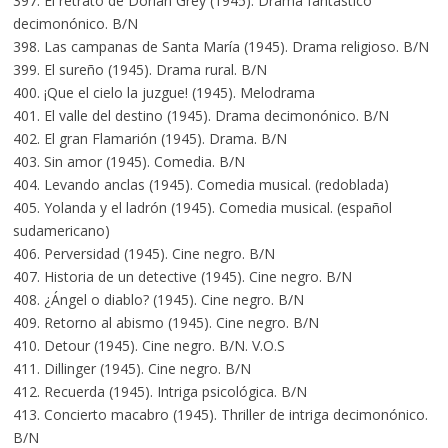
397. El retrato de Dorian Grey (1945). Drama fantástico
decimonónico. B/N
398. Las campanas de Santa María (1945). Drama religioso. B/N
399. El sureño (1945). Drama rural. B/N
400. ¡Que el cielo la juzgue! (1945). Melodrama
401. El valle del destino (1945). Drama decimonónico. B/N
402. El gran Flamarión (1945). Drama. B/N
403. Sin amor (1945). Comedia. B/N
404. Levando anclas (1945). Comedia musical. (redoblada)
405. Yolanda y el ladrón (1945). Comedia musical. (español
sudamericano)
406. Perversidad (1945). Cine negro. B/N
407. Historia de un detective (1945). Cine negro. B/N
408. ¿Ángel o diablo? (1945). Cine negro. B/N
409. Retorno al abismo (1945). Cine negro. B/N
410. Detour (1945). Cine negro. B/N. V.O.S
411. Dillinger (1945). Cine negro. B/N
412. Recuerda (1945). Intriga psicológica. B/N
413. Concierto macabro (1945). Thriller de intriga decimonónico.
B/N