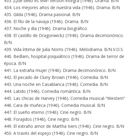
433. ¡Qué bello es vivir! Versión íntegra (1946). Drama. B/N
434. Los mejores años de nuestra vida (1946). Drama. B/N
435. Gilda (1946). Drama pasional. B/N
436. El filo de la navaja (1946). Drama. B/N
437. Noche y día (1946). Drama biográfico
438. El castillo de Dragonwickz (1946). Drama decimonónico.
B/N
439. Vida íntima de Julia Norris (1946). Melodrama. B/N.V.O.S
440. Bedlam, hospital psiquiátrico (1946). Drama de terror de
época. B/N
441. La extraña mujer (1946). Drama decimonónico. B/N
442. El pecado de Cluny Brown (1946). Comedia. B/N
443. Una noche en Casablanca (1946). Comedia. B/N
444. Latido (1946). Comedia romántica. B/N
445. Las chicas de Harvey (1946). Comedia musical-“Western”
446. Cara de muñeca (1946). Comedia musical. B/N
447. El sueño eterno (1946). Cine negro. B/N
448. Forajidos (1946). Cine negro. B/N
449. El extraño amor de Martha Ivers (1946). Cine negro. B/N
450. A través del espejo (1946). Cine negro. B/N