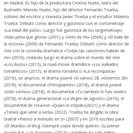
en Madrid. Es hijo de la productora Cristina Huete, nieto del
ilustradór Manolo Huete, hijo del director Fernando Trueba,
sobrino del escritor y cineasta Javier Trueba y el escultor Máximo
Trueba. Debutó como director y guionista con el cortometraje
«La edad del pavo». Luego fué guionista de los largometrajes
«Mas pena que gloria» (2001) y «Vete de mi» (2006) y «El baile de
la victoria» (2009) de Fernando Trueba. Debutó como director de
cine con la comedia dramatica «Todas las canciones hablan de
mi» (2010), rodando luego el drama sobre el mundo del cine
«Los ilusos» (2013), la road-movie dramática «Los exiliados
románticos» (2015), el drama romántico «La reconquista»
(2016), un anuncio, el drama juvenil «Si vamos 28, volvemos 28»
(2018), el documental «Principiantes» (2018), el drama juvenil
«Sólo somos» (2018), el documental «Tu tambien lo has vivido»
(2018), el drama generacional «La Virgen de agosto» (2019), el
documental de creacion «Quien lo impide»(2021) y el drama
«Teneis que venir a verla» (2022). Trueba ha dirigido la obra
teatral «Pienso a menudo en ti» (2007) y en 2010 escribio para
«El Mundo» el blog «Siempre sopla donde quiere». Su primer
novela fué «Las ilusiones» (2013) y tambien ha sido editor.