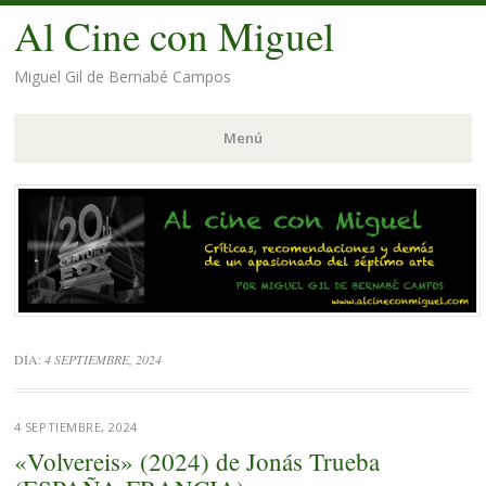
Al Cine con Miguel
Miguel Gil de Bernabé Campos
Menú
Saltar
al
contenido.
DÍA:
4 SEPTIEMBRE, 2024
4 SEPTIEMBRE, 2024
«Volvereis» (2024) de Jonás Trueba