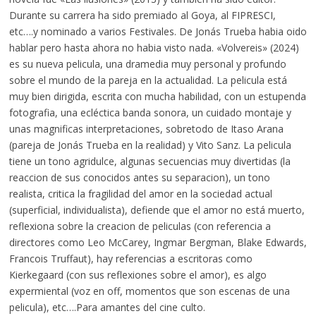
Durante su carrera ha sido premiado al Goya, al FIPRESCI,
etc….y nominado a varios Festivales. De Jonás Trueba habia oido
hablar pero hasta ahora no habia visto nada. «Volvereis» (2024)
es su nueva pelicula, una dramedia muy personal y profundo
sobre el mundo de la pareja en la actualidad. La pelicula está
muy bien dirigida, escrita con mucha habilidad, con un estupenda
fotografia, una ecléctica banda sonora, un cuidado montaje y
unas magnificas interpretaciones, sobretodo de Itaso Arana
(pareja de Jonás Trueba en la realidad) y Vito Sanz. La pelicula
tiene un tono agridulce, algunas secuencias muy divertidas (la
reaccion de sus conocidos antes su separacion), un tono
realista, critica la fragilidad del amor en la sociedad actual
(superficial, individualista), defiende que el amor no está muerto,
reflexiona sobre la creacion de peliculas (con referencia a
directores como Leo McCarey, Ingmar Bergman, Blake Edwards,
Francois Truffaut), hay referencias a escritoras como
Kierkegaard (con sus reflexiones sobre el amor), es algo
expermiental (voz en off, momentos que son escenas de una
pelicula), etc….Para amantes del cine culto.