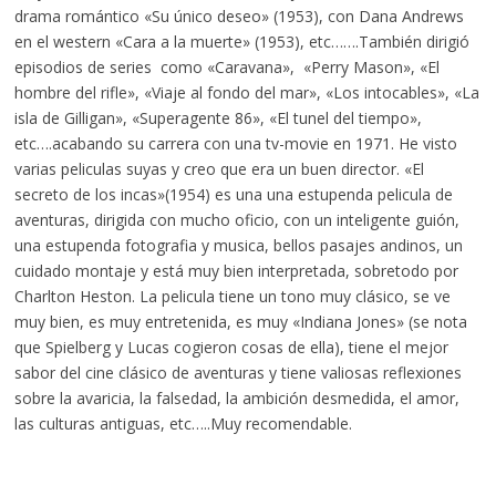
drama romántico «Su único deseo» (1953), con Dana Andrews
en el western «Cara a la muerte» (1953), etc…….También dirigió
episodios de series como «Caravana», «Perry Mason», «El
hombre del rifle», «Viaje al fondo del mar», «Los intocables», «La
isla de Gilligan», «Superagente 86», «El tunel del tiempo»,
etc….acabando su carrera con una tv-movie en 1971. He visto
varias peliculas suyas y creo que era un buen director. «El
secreto de los incas»(1954) es una una estupenda pelicula de
aventuras, dirigida con mucho oficio, con un inteligente guión,
una estupenda fotografia y musica, bellos pasajes andinos, un
cuidado montaje y está muy bien interpretada, sobretodo por
Charlton Heston. La pelicula tiene un tono muy clásico, se ve
muy bien, es muy entretenida, es muy «Indiana Jones» (se nota
que Spielberg y Lucas cogieron cosas de ella), tiene el mejor
sabor del cine clásico de aventuras y tiene valiosas reflexiones
sobre la avaricia, la falsedad, la ambición desmedida, el amor,
las culturas antiguas, etc…..Muy recomendable.