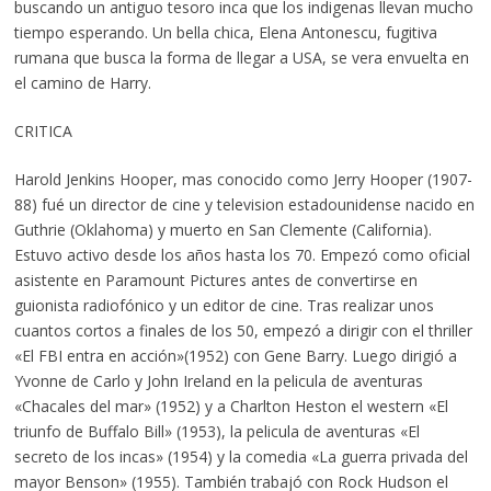
buscando un antiguo tesoro inca que los indigenas llevan mucho
tiempo esperando. Un bella chica, Elena Antonescu, fugitiva
rumana que busca la forma de llegar a USA, se vera envuelta en
el camino de Harry.
CRITICA
Harold Jenkins Hooper, mas conocido como Jerry Hooper (1907-
88) fué un director de cine y television estadounidense nacido en
Guthrie (Oklahoma) y muerto en San Clemente (California).
Estuvo activo desde los años hasta los 70. Empezó como oficial
asistente en Paramount Pictures antes de convertirse en
guionista radiofónico y un editor de cine. Tras realizar unos
cuantos cortos a finales de los 50, empezó a dirigir con el thriller
«El FBI entra en acción»(1952) con Gene Barry. Luego dirigió a
Yvonne de Carlo y John Ireland en la pelicula de aventuras
«Chacales del mar» (1952) y a Charlton Heston el western «El
triunfo de Buffalo Bill» (1953), la pelicula de aventuras «El
secreto de los incas» (1954) y la comedia «La guerra privada del
mayor Benson» (1955). También trabajó con Rock Hudson el