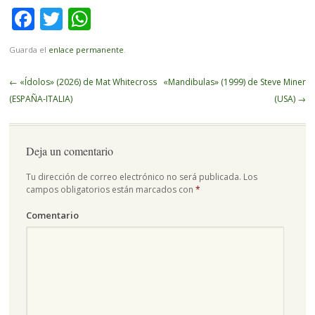
Facebook
Twitter
WhatsApp
Guarda el
enlace permanente
.
Navegador
←
«Ídolos» (2026) de Mat Whitecross
«Mandibulas» (1999) de Steve Miner
de
(ESPAÑA-ITALIA)
(USA)
→
artículos
Deja un comentario
Tu dirección de correo electrónico no será publicada.
Los
campos obligatorios están marcados con
*
Comentario