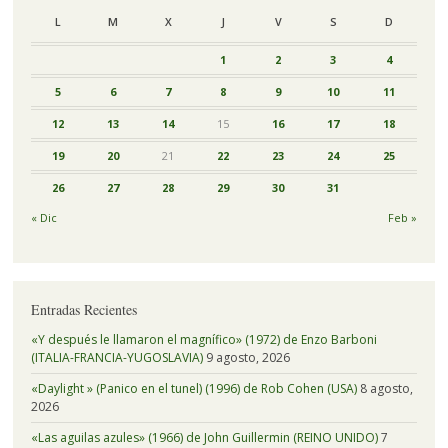
L
M
X
J
V
S
D
1
2
3
4
5
6
7
8
9
10
11
12
13
14
15
16
17
18
19
20
21
22
23
24
25
26
27
28
29
30
31
« Dic
Feb »
Entradas Recientes
«Y después le llamaron el magnífico» (1972) de Enzo Barboni
(ITALIA-FRANCIA-YUGOSLAVIA)
9 agosto, 2026
«Daylight » (Panico en el tunel) (1996) de Rob Cohen (USA)
8 agosto,
2026
«Las aguilas azules» (1966) de John Guillermin (REINO UNIDO)
7