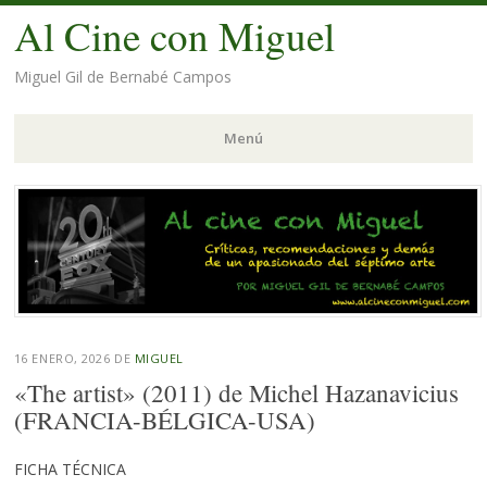
Al Cine con Miguel
Miguel Gil de Bernabé Campos
Menú
Saltar
al
contenido.
16 ENERO, 2026
DE
MIGUEL
«The artist» (2011) de Michel Hazanavicius
(FRANCIA-BÉLGICA-USA)
FICHA TÉCNICA