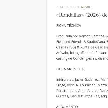
7 ENERO, 2026
DE
MIGUEL
«Rondallas» (2026) d
FICHA TÉCNICA
Producida por Ramón Campos & 
Field and Friends & StudioCanal
Galicia (TVG) & Xunta de Galicia 
Arévalo, fotografía de Rafa Garc
casting de Conchi Iglesias, dise
FICHA ARTÍSTICA
Intérpretes: Javier Gutierrez, M
Fraga, Xosé A. Tourniñan, Marta
Pereiro, Irene Anta, Andrea Reir
Quintas, Daniel Burgos Paz, Miqu
ARGUMENTO