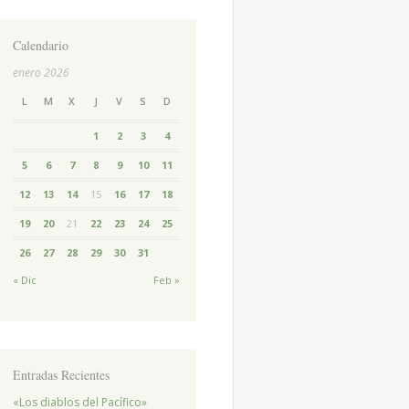
Calendario
enero 2026
L
M
X
J
V
S
D
1
2
3
4
5
6
7
8
9
10
11
12
13
14
15
16
17
18
19
20
21
22
23
24
25
26
27
28
29
30
31
« Dic
Feb »
Entradas Recientes
«Los diablos del Pacífico»