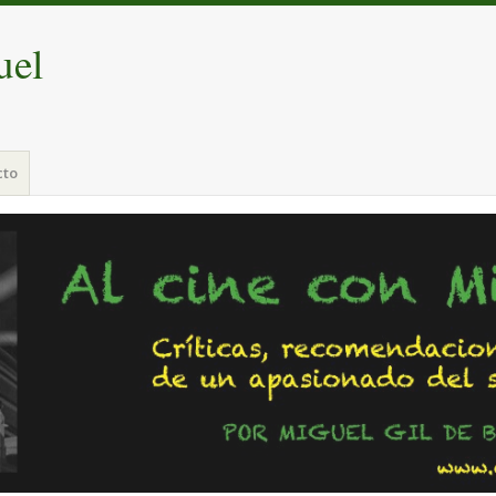
uel
cto