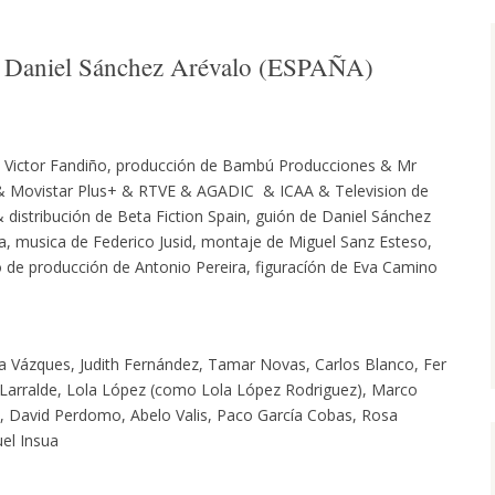
e Daniel Sánchez Arévalo (ESPAÑA)
Victor Fandiño, producción de Bambú Producciones & Mr
 & Movistar Plus+ & RTVE & AGADIC & ICAA & Television de
& distribución de Beta Fiction Spain, guión de Daniel Sánchez
ia, musica de Federico Jusid, montaje de Miguel Sanz Esteso,
ño de producción de Antonio Pereira, figuracíón de Eva Camino
aría Vázques, Judith Fernández, Tamar Novas, Carlos Blanco, Fer
 Larralde, Lola López (como Lola López Rodriguez), Marco
iz, David Perdomo, Abelo Valis, Paco García Cobas, Rosa
el Insua