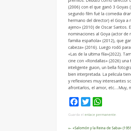
premios. Debutó como director d
(2006) con el que ganó 3 Goyas (d
segundo film fué la comedia dram
hermano del director) el Goya a 
ajeno» (2010) de Oscar Santos. 
nominaciones al Goya (actor de r
familia española» (2012), que ga
cabeza» (2016). Luego rodó para 
«Las de la ultima fila»(2022). Tam
cine con «Rondallas» (2026) una
inteligente guion, un bella fotog
bien interpretada. La pelicula ti
y reflexiones muy interesantes so
afrontarlos, el amor, etc….Muy,
Facebook
Twitter
Whats
Guarda el
enlace permanente
.
Navegador
←
«Salomón y la Reina de Saba» (1959