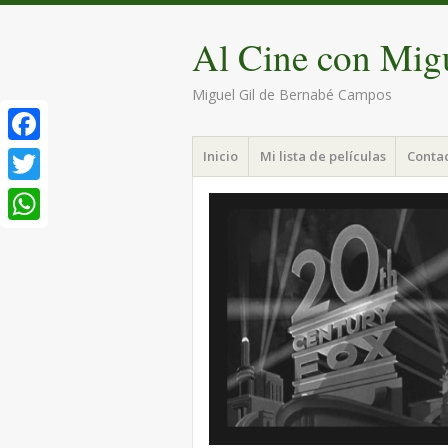
Al Cine con Mig
Miguel Gil de Bernabé Campos
Menú
Saltar
Facebook
Inicio
Mi lista de películas
Conta
al
contenido.
Twitter
WhatsApp