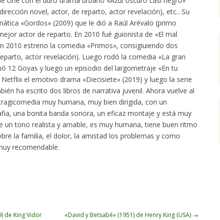
e cine con el duro drama urbano «Azul oscuro casi negro»
irección novel, actor, de reparto, actor revelación), etc…Su
ática «Gordos» (2009) que le dió a Raúl Arévalo (primo
mejor actor de reparto. En 2010 fué guionista de «El mal
En 2010 estreno la comedia «Primos», consigiuiendo dos
eparto, actor revelación). Luego rodó la comedia «La gran
nó 12 Goyas y luego un episodio del largometraje «En tu
Netflix el emotivo drama «Diecisiete» (2019) y luego la serie
bién ha escrito dos libros de narrativa juvenil. Ahora vuelve al
 tragicomedia muy humana, muy bien dirigida, con un
rafia, una bonita banda sonora, un eficaz montaje y está muy
ene un tono realista y amable, es muy humana, tiene buen ritmo
bre la familia, el dolor, la amistad los problemas y como
 muy recomendable.
App
) de King Vidor
«David y Betsabé» (1951) de Henry King (USA)
→